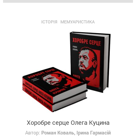
ІСТОРІЯ
МЕМУАРИСТИКА
Хоробре серце Олега Куцина
Автор:
Роман Коваль, Ірина Гармасій