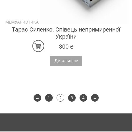
МЕМУАРИСТИКА
Тарас Силенко. Співець непримиренної
України
300
₴
Детальніше
←
1
2
3
4
→