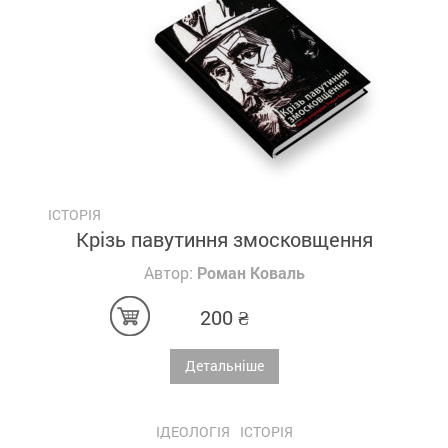
ІСТОРІЯ
Крізь павутиння змосковщення
Автор:
Роман Коваль
200
₴
Детальніше
ІДЕОЛОГІЯ
ІСТОРІЯ