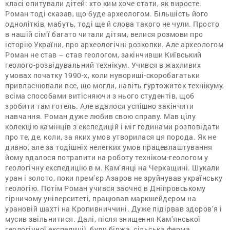
класі опитували дітей: хто ким хоче стати, як виросте.
Роман тоді сказав, що буде археологом. Більшість його
однолітків, мабуть, тоді ще й слова такого не чули. Просто
в нашій сім’ї багато читали дітям, велися розмови про
історію України, про археологічні розкопки. Але археологом
Роман не став – став геологом, закінчивши Київський
геолого-розвідувальний технікум. Учився в жахливих
умовах початку 1990-х, коли нувориші-скоробагатьки
привласнювали все, що могли, навіть гуртожиток технікуму,
всіма способами витісняючи з нього студентів, щоб
зробити там готель. Але вдалося успішно закінчити
навчання. Роман дуже любив свою справу. Мав цілу
колекцію камінців з експедицій і міг годинами розповідати
про те, де, коли, за яких умов утворилася ця порода. Як не
дивно, але за тодішніх нелегких умов працевлаштування
йому вдалося потрапити на роботу техніком-геологом у
геологічну експедицію в м. Кам’янці на Черкащині. Шукали
уран і золото, поки прем’єр Азаров не зруйнував українську
геологію. Потім Роман учився заочно в Дніпровському
гірничому університеті, працював маркшейдером на
урановій шахті на Кропивниччині. Дуже підірвав здоров’я і
мусив звільнитися. Далі, після знищення Кам’янської
геологічної експедиції, були біржа, сільська ферма,