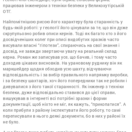
працював інженером з техніки безпеки у Великохутірській
ОТГ.
Найпомітнішою рисою його характеру була старанність у
будь-якій роботі: у геології його цінували за те, що він дуже
скрупульозно робив описи кернів. Тоді як багато хто з його
досвідченіших колег при описі видобутих зразків часто
висували власні “гіпотези”, спираючись на свої знання і
досвід, не завжди звертаючи увагу на реальний склад
керна. Роман же записував усе, що бачив, і тому часто
доходив цікавих висновків. На урановому руднику він як
маркшейдер щодня обходив усю шахту, відчуваючи
відповідальність і за вибір правильного напрямку виробки,
і за безпеку шахтарів, хоч його попередники так не робили і
дивувалися з його такої старанності. Як інженер з техніки
безпеки, дуже відповідально ставився до цієї справи,
вишукував в інтернеті всі потрібні зразки і форми
документації, щоб ніхто не міг, як кажуть, “прикопатися”. А
коли прибули з району інспектувати його роботу, то самі
переписували в нього деякі документи, бо в них у районі їх
не було.