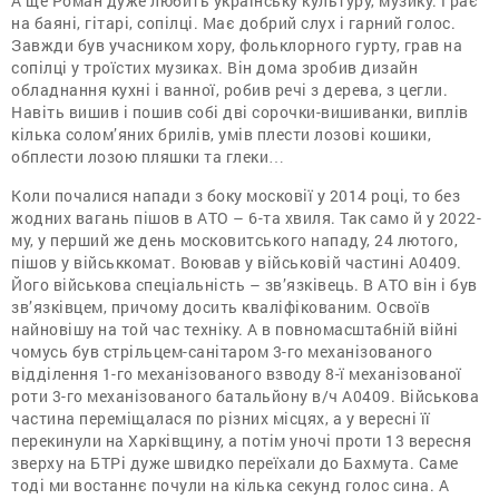
А ще Роман дуже любить українську культуру, музику. Грає
на баяні, гітарі, сопілці. Має добрий слух і гарний голос.
Завжди був учасником хору, фольклорного гурту, грав на
сопілці у троїстих музиках. Він дома зробив дизайн
обладнання кухні і ванної, робив речі з дерева, з цегли.
Навіть вишив і пошив собі дві сорочки-вишиванки, виплів
кілька солом’яних брилів, умів плести лозові кошики,
обплести лозою пляшки та глеки…
Коли почалися напади з боку московії у 2014 році, то без
жодних вагань пішов в АТО – 6-та хвиля. Так само й у 2022-
му, у перший же день московитського нападу, 24 лютого,
пішов у військкомат. Воював у військовій частині А0409.
Його військова спеціальність – зв’язківець. В АТО він і був
зв’язківцем, причому досить кваліфікованим. Освоїв
найновішу на той час техніку. А в повномасштабній війні
чомусь був стрільцем-санітаром 3-го механізованого
відділення 1-го механізованого взводу 8-ї механізованої
роти 3-го механізованого батальйону в/ч А0409. Військова
частина переміщалася по різних місцях, а у вересні її
перекинули на Харківщину, а потім уночі проти 13 вересня
зверху на БТРі дуже швидко переїхали до Бахмута. Саме
тоді ми востаннє почули на кілька секунд голос сина. А