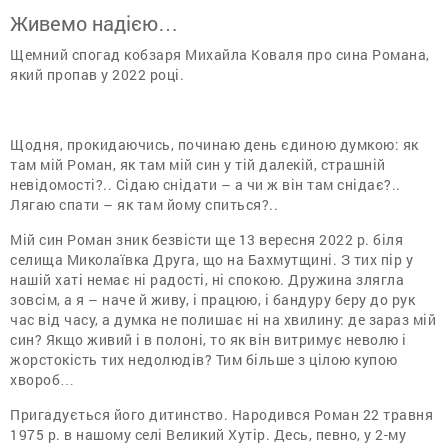
Живемо надією…
Щемний спогад кобзаря Михайла Коваля про сина Романа,
який пропав у 2022 році.
Щодня, прокидаючись, починаю день єдиною думкою: як
там мій Роман, як там мій син у тій далекій, страшній
невідомості?.. Сідаю снідати – а чи ж він там снідає?..
Лягаю спати – як там йому спиться?..
Мій син Роман зник безвісти ще 13 вересня 2022 р. біля
селища Миколаївка Друга, що на Бахмутщині. З тих пір у
нашій хаті немає ні радості, ні спокою. Дружина злягла
зовсім, а я – наче й живу, і працюю, і бандуру беру до рук
час від часу, а думка не полишає ні на хвилину: де зараз мій
син? Якщо живий і в полоні, то як він витримує неволю і
жорстокість тих недолюдів? Тим більше з цілою купою
хвороб…
Пригадується його дитинство. Народився Роман 22 травня
1975 р. в нашому селі Великий Хутір. Десь, певно, у 2-му