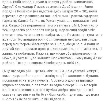
вдень їхній взвод кинули в наступ у районі Миколаївки
Другої. Олександр Лемех, земляк із Драбівщини, йшов
поряд із Романом (на відстані десь метрів 20 – 30), вели
перестрілку з рашистами-вагнерівцями, і раптом ударили
гармати. Сашко бачив, як Роман упав, але попадали тоді
всі. Сашко був поранений, і його втягли в БМП, біля якого
теж недалеко розірвався снаряд. Поранений водій зміг
вивезти тих, кого встигли забрати, але Романа врятувати не
вдалося. Командира роти біля хлопців не було: він сидів
перед монітором кілометрів за 10 від місця бою. А коли на
другий день послали дрон з відеокамерою, то ні мертвих, ні
живих не побачили. Кажуть, що місце обстрілювалося, а
може, й узагалі було зайняте московитами. Тому пошуків не
робили. Того дня зникли безвісти десь осіб 15.
(А це ще одна річ – це так, між іншим. Там узагалі, кажуть,
командири робили дивні маніпуляції із хлопцями: бувало,
посилали їх на вірну смерть. А ротного досить швидко
кудись перевели, після того як одна з енергійних матерів
одного зі зниклих хлопців зуміла добратися до нього і
сказала, що він мав би бути біля своїх підлеглих і що вона
цього так не залишить, а він відповів: