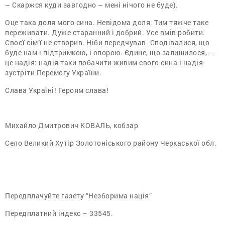
– Скаржся куди завгодно – мені нічого не буде).
Оце така доля мого сина. Невідома доля. Тим тяжче таке
переживати. Дуже старанний і добрий. Усе вмів робити.
Своєї сім’ї не створив. Ніби передчував. Сподівалися, що
буде нам і підтримкою, і опорою. Єдине, що залишилося, –
це надія: надія таки побачити живим свого сина і надія
зустріти Перемогу України.
Слава Україні! Героям слава!
Михайло Дмитрович КОВАЛЬ, кобзар
Село Великий Хутір Золотоніського району Черкаської обл.
Передплачуйте газету “Незборима нація”
Передплатний індекс – 33545.