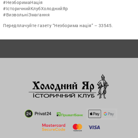
#НезборимаНація
#ІсторичнийКлубХолоднийЯр
#ВизвольніЗмагання
Передплачуйте газету “Незборима нація” – 33545.