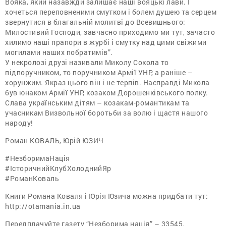
Вояка, який назавжди залишає наші вояцькі лави. І
хочеться переповненими смутком і болем душею та серцем
звернутися в благальній молитві до Всевишнього:
Милостивий Господи, завчасно приходимо ми тут, зачасто
хилимо наші прапори в журбі і смутку над цими свіжими
могилами наших побратимів”.
У некролозі друзі називали Миколу Сокола то
підпоручником, то поручником Армії УНР, а раніше –
хорунжим. Якраз цього він і не терпів. Насправді Микола
був юнаком Армії УНР, козаком Дорошенківського полку.
Слава українським дітям – козакам-романтикам та
учасникам Визвольної боротьби за волю і щастя нашого
народу!
Роман КОВАЛЬ, Юрій ЮЗИЧ
#НезборимаНація
#ІсторичнийКлубХолоднийЯр
#РоманКоваль
Книги Романа Коваля і Юрія Юзича можна придбати тут:
http://otamania.in.ua
Передплачуйте газету “Незборима нація” – 33545.