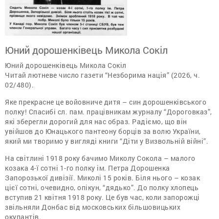
Юний дорошенківець Микола Сокіл
Юний дорошенківець Микола Сокіл
Читай лютневе число газети “Незборима нація” (2026, ч.
02/480).
Яке прекрасне це войовниче дитя – син дорошенківського
полку! Спасибі сл. пам. працівникам журналу “Дороговказ”,
які зберегли дорогий для нас образ. Радіємо, що він
увійшов до Юнацького пантеону борців за волю України,
який ми творимо у вигляді книги “Діти у Визвольній війні”.
На світлині 1918 року бачимо Миколу Сокола – малого
козака 4-ї сотні 1-го полку ім. Петра Дорошенка
Запорозької дивізії. Миколі 15 років. Біля нього – козак
цієї сотні, очевидно, опікун, “дядько”. До полку хлопець
вступив 21 квітня 1918 року. Це був час, коли запорожці
звільняли Донбас від московських більшовицьких
окупантів.