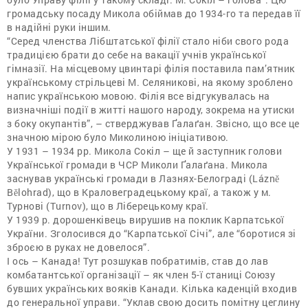
громадську посаду Микола обіймав до 1934-го та передав її
в надійні руки іншим.
“Серед членства Лібштатської філії стало ніби свого рода
традицією брати до себе на вакації учнів української
гімназії. На місцевому цвинтарі філія поставила пам’ятник
українському стрільцеві М. Селяникові, на якому зроблено
напис українською мовою. Філія все відгукувалась на
визначніші події в житті нашого народу, зокрема на утиски
з боку окупантів”, – стверджував Ґалаґан. Звісно, що все це
значною мірою було Миколиною ініціативою.
У 1931 – 1934 рр. Микола Сокіл – ще й заступник голови
Української громади в ЧСР Миколи Ґалаґана. Микола
заснував українські громади в Лазнях-Белограді (Lázně
Bělohrad), що в Краловеградецькому краї, а також у м.
Турнові (Turnov), що в Ліберецькому краї.
У 1939 р. дорошенківець вирушив на поклик Карпатської
України. Зголосився до “Карпатської Січі”, але “боротися зі
зброєю в руках не довелося”.
І ось – Канада! Тут розшукав побратимів, став до лав
комбатантської організації – як член 5-ї станиці Союзу
бувших українських вояків Канади. Кілька каденцій входив
до генеральної управи. “Уклав свою досить помітну цеглину