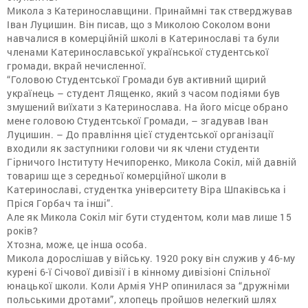
Микола з Катеринославщини. Принаймні так стверджував
Іван Луцишин. Він писав, що з Миколою Соколом вони
навчалися в комерційній школі в Катеринославі та були
членами Катеринославської української студентської
громади, вкрай нечисленної.
“Головою Студентської Громади був активний щирий
українець – студент Лященко, який з часом подіями був
змушений виїхати з Катеринослава. На його місце обрано
мене головою Студентської Громади, – згадував Іван
Луцишин. – До правління цієї студентської організації
входили як заступники голови чи як члени студенти
Гірничого Інституту Нечипоренко, Микола Сокіл, мій давній
товариш ще з середньої комерційної школи в
Катеринославі, студентка університету Віра Шпаківська і
Пріся Горбач та інші”.
Але як Микола Сокіл міг бути студентом, коли мав лише 15
років?
Хтозна, може, це інша особа.
Микола дорослішав у війську. 1920 року він служив у 46-му
курені 6-ї Січової дивізії і в кінному дивізіоні Спільної
юнацької школи. Коли Армія УНР опинилася за “дружніми
польськими дротами”, хлопець пройшов нелегкий шлях