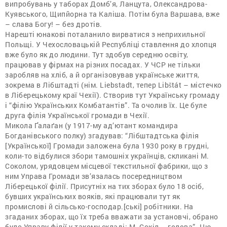
випробувань у таборах Домб’я, Ланцута, Олександрова-
Куявського, Щипйорна та Каліша. Потім була Варшава, вже
– слава Богу! – без дротів.
Нарешті юнакові поталанило вирватися з неприхильної
Польщі. У Чехословацькій Республіці ставлення до хлопця
вже було як до людини. Тут здобув середню освіту,
працював у фірмах на різних посадах. У ЧСР не тільки
заробляв на хліб, а й організовував українське життя,
зокрема в Лібштадті (нім. Liebstadt, тепер Libštát – містечко
в Ліберецькому краї Чехії). Створив тут Українську громаду
і “філію Українських Комбатантів”. Та очолив їх. Це буле
друга філія Української громади в Чехії.
Микола Ґалаґан (у 1917-му ад’ютант командира
Богданівського полку) згадував: “Лібштадтська філія
[Української] Громади заложена була 1930 року в грудні,
коли-то відбулися збори тамошніх українців, скликані М.
Соколом, урядовцем місцевої текстильної фабрики, що з
ним Управа Громади зв’язалась посередництвом
Ліберецької філії. Присутніх на тих зборах було 18 осіб,
бувших українських вояків, які працювали тут як
промислові й сільсько-господар.[ські] робітники. На
згаданих зборах, що їх треба вважати за установчі, обрано
було Управу філії у такому складі: М. Сокіл – голова”. Цю