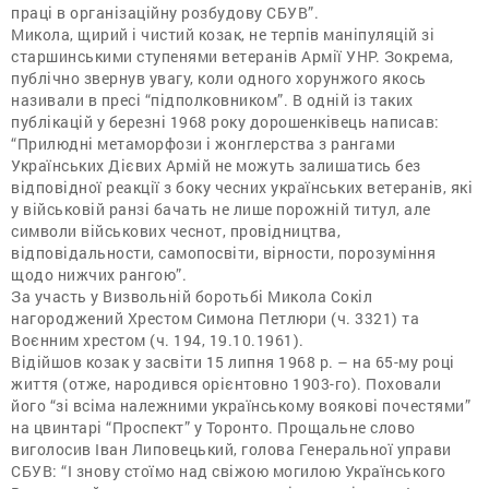
праці в організаційну розбудову СБУВ”.
Микола, щирий і чистий козак, не терпів маніпуляцій зі
старшинськими ступенями ветеранів Армії УНР. Зокрема,
публічно звернув увагу, коли одного хорунжого якось
називали в пресі “підполковником”. В одній із таких
публікацій у березні 1968 року дорошенківець написав:
“Прилюдні метаморфози і жонглерства з рангами
Українських Дієвих Армій не можуть залишатись без
відповідної реакції з боку чесних українських ветеранів, які
у військовій ранзі бачать не лише порожній титул, але
символи військових чеснот, провідництва,
відповідальности, самопосвіти, вірности, порозуміння
щодо нижчих рангою”.
За участь у Визвольній боротьбі Микола Сокіл
нагороджений Хрестом Симона Петлюри (ч. 3321) та
Воєнним хрестом (ч. 194, 19.10.1961).
Відійшов козак у засвіти 15 липня 1968 р. – на 65-му році
життя (отже, народився орієнтовно 1903-го). Поховали
його “зі всіма належними українському воякові почестями”
на цвинтарі “Проспект” у Торонто. Прощальне слово
виголосив Іван Липовецький, голова Генеральної управи
СБУВ: “І знову стоїмо над свіжою могилою Українського