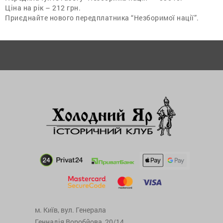
Ціна на рік – 212 грн.
Приєднайте нового передплатника “Незборимої нації”.
м. Київ, вул. Генерала
Геннадія Воробйова, 20/14