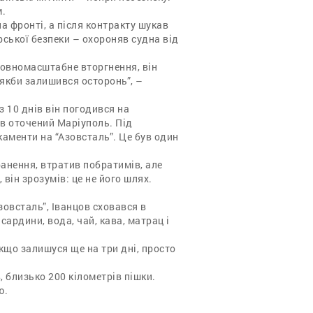
м.
на фронті, а після контракту шукав
ської безпеки – охороняв судна від
повномасштабне вторгнення, він
, якби залишився осторонь”, –
з 10 днів він погодився на
 в оточений Маріуполь. Під
аменти на “Азовсталь”. Це був один
ранення, втратив побратимів, але
він зрозумів: це не його шлях.
зовсталь”, Іванцов сховався в
сардини, вода, чай, кава, матрац і
якщо залишуся ще на три дні, просто
, близько 200 кілометрів пішки.
ю.