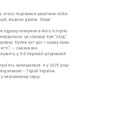
, хтось поділився шматком хліба.
оцій, жодних думок. Лише
не одразу повірили в його історію.
вердилося: це справді був “Схід”.
правку. Купив хот-дог і чашку кави.
тті”, – сказав він.
служить у 3-й Окремій штурмовій
 пам’ять залишилася. А у 2025 році
відзнакою – Герой України.
– у незламному серці.