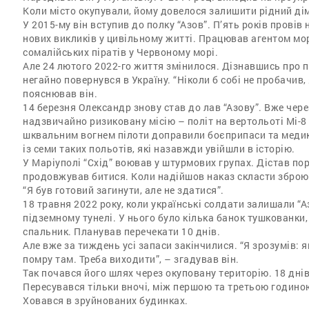
Коли місто окупували, йому довелося залишити рідний ді
У 2015-му він вступив до полку “Азов”. П’ять років провів 
нових викликів у цивільному житті. Працював агентом мор
сомалійських піратів у Червоному морі.
Але 24 лютого 2022-го життя змінилося. Дізнавшись про 
негайно повернувся в Україну. “Ніколи б собі не пробачив
пояснював він.
14 березня Олександр знову став до лав “Азову”. Вже чере
надзвичайно ризиковану місію – політ на вертольоті Мі-8
шквальним вогнем пілоти доправили боєприпаси та медик
із семи таких польотів, які назавжди увійшли в історію.
У Маріуполі “Схід” воював у штурмових групах. Дістав по
продовжував битися. Коли надійшов наказ скласти зброю, 
“Я був готовий загинути, але не здатися”.
18 травня 2022 року, коли українські солдати залишали “А
підземному тунелі. У нього було кілька банок тушкованки, 
спальник. Планував перечекати 10 днів.
Але вже за тиждень усі запаси закінчилися. “Я зрозумів: 
помру там. Треба виходити”, – згадував він.
Так почався його шлях через окуповану територію. 18 днів
Пересувався тільки вночі, між першою та третьою годино
Ховався в зруйнованих будинках.