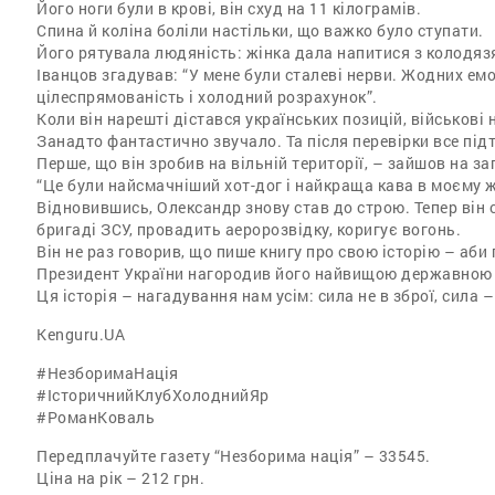
Його ноги були в крові, він схуд на 11 кілограмів.
Спина й коліна боліли настільки, що важко було ступати.
Його рятувала людяність: жінка дала напитися з колодязя
Іванцов згадував: “У мене були сталеві нерви. Жодних ем
цілеспрямованість і холодний розрахунок”.
Коли він нарешті дістався українських позицій, військові 
Занадто фантастично звучало. Та після перевірки все підт
Перше, що він зробив на вільній території, – зайшов на за
“Це були найсмачніший хот-дог і найкраща кава в моєму жи
Відновившись, Олександр знову став до строю. Тепер він 
бригаді ЗСУ, провадить аеророзвідку, коригує вогонь.
Він не раз говорив, що пише книгу про свою історію – аби
Президент України нагородив його найвищою державною 
Ця історія – нагадування нам усім: сила не в зброї, сила 
Kenguru.UA
#НезборимаНація
#ІсторичнийКлубХолоднийЯр
#РоманКоваль
Передплачуйте газету “Незборима нація” – 33545.
Ціна на рік – 212 грн.