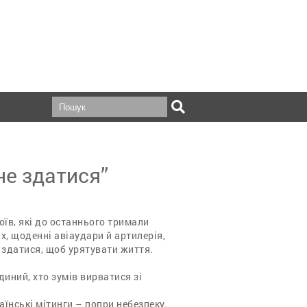
 не здатися”
оїв, які до останнього тримали
ах, щоденні авіаудари й артилерія,
 здатися, щоб урятувати життя.
диний, хто зумів вирватися зі
аїнські мітинги – попри небезпеку.