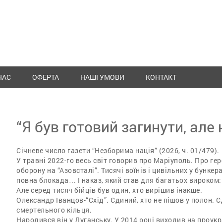
НАС
ОФЕРТА
НАШІ УМОВИ
КОНТАКТ
“Я був готовий загинути, але
Січневе число газети “Незборима нація” (2026, ч. 01/479).
У травні 2022-го весь світ говорив про Маріуполь. Про гер
оборону на “Азовсталі”. Тисячі воїнів і цивільних у бункер
повна блокада… І наказ, який став для багатьох вироком:
Але серед тисяч бійців був один, хто вирішив інакше.
Олександр Іванцов-“Схід”. Єдиний, хто не пішов у полон. Є
смертельного кільця.
Народився він у Луганську. У 2014 році виходив на проукр