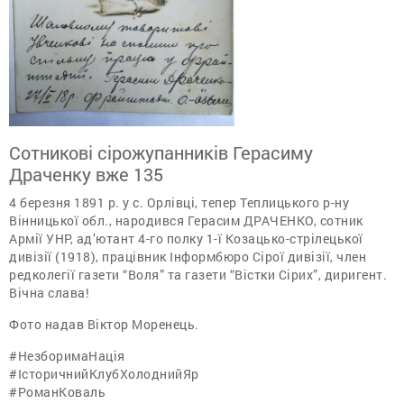
Сотникові сірожупанників Герасиму
Драченку вже 135
4 березня 1891 р. у с. Орлівці, тепер Теплицького р-ну
Вінницької обл., народився Герасим ДРАЧЕНКО, сотник
Армії УНР, ад’ютант 4-го полку 1-ї Козацько-стрілецької
дивізії (1918), працівник Інформбюро Сірої дивізії, член
редколегії газети “Воля” та газети “Вістки Сірих”, диригент.
Вічна слава!
Фото надав Віктор Моренець.
#НезборимаНація
#ІсторичнийКлубХолоднийЯр
#РоманКоваль