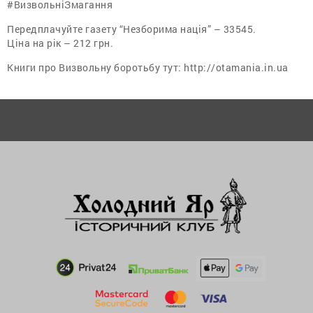
#ВизвольніЗмагання
Передплачуйте газету “Незборима нація” – 33545.
Ціна на рік – 212 грн.
Книги про Визвольну боротьбу тут: http://otamania.in.ua