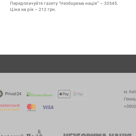
Передплачуйте газету “Незборима нація” – 33545.
Ціна на рік – 212 грн.
м. Киї
Генна
+380(