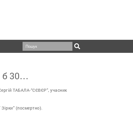
о б 30…
 Сергій ТАБАЛА-“СЄВЄР”, учасник
 Зірки” (посмертно).