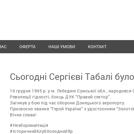
НАС
ОФЕРТА
НАШІ УМОВИ
КОНТАКТ
Сьогодні Сергієві Табалі бул
16 грудня 1995 р. у м. Лебедині Сумської обл., народився
Революції гідності, боєць ДУК “Правий сектор”.
Загинув у бою під час оборони Донецького аеропорту.
Присвоєно звання “Герой України” з удостоєнням “Золотої
Вічна слава!
#НезборимаНація
#ІсторичнийКлубХолоднийЯр