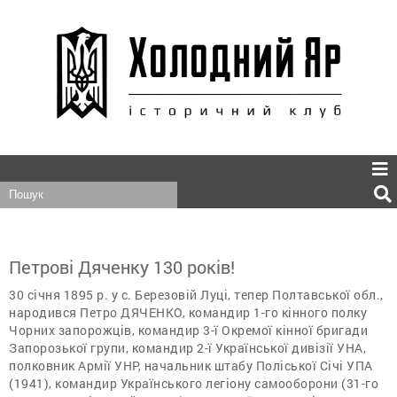
Петрові Дяченку 130 років!
30 січня 1895 р. у с. Березовій Луці, тепер Полтавської обл.,
народився Петро ДЯЧЕНКО, командир 1-го кінного полку
Чорних запорожців, командир 3-ї Окремої кінної бригади
Запорозької групи, командир 2-ї Української дивізії УНА,
полковник Армії УНР, начальник штабу Поліської Січі УПА
(1941), командир Українського легіону самооборони (31-го