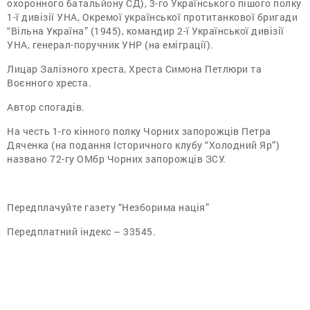
охоронного батальйону СД), 3-го Українського пішого полку
1-ї дивізії УНА, Окремої української протитанкової бригади
“Вільна Україна” (1945), командир 2-ї Української дивізії
УНА, генерал-поручник УНР (на еміграції).
Лицар Залізного хреста, Хре­ста Симона Петлюри та
Воєнного хреста.
Автор спогадів.
На честь 1-го кінного полку Чорних запорожців Петра
Дяченка (на подання Історичного клубу “Холодний Яр”)
названо 72-гу ОМбр Чорних запорожців ЗСУ.
Передплачуйте газету “Незборима нація”
Передплатний індекс – 33545.