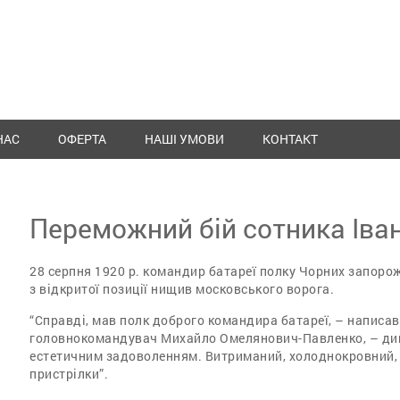
НАС
ОФЕРТА
НАШІ УМОВИ
КОНТАКТ
Переможний бій сотника Іва
28 серпня 1920 р. командир батареї полку Чорних запоро
з відкритої позиції нищив московського ворога.
“Справді, мав полк доброго командира батареї, – написав 
головнокомандувач Михайло Омелянович-Павленко, – див
естетичним задоволенням. Витриманий, холоднокровний, н
пристрілки”.