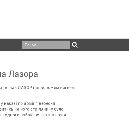
на Лазора
жців Іван ЛАЗОР під ворожим вогнем
у наказі по армії 4 вересня
итись на його стрілянину було
і одного набою не тратив після