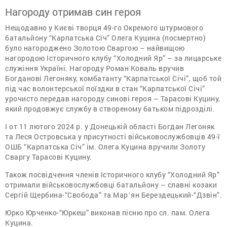
Нагороду отримав син героя
Нещодавно у Києві творця 49-го Окремого штурмового
батальйону “Карпатська Січ” Олега Куцина (посмертно)
було нагороджено Золотою Сваргою – найвищою
нагородою Історичного клубу “Холодний Яр” – за лицарське
служіння Україні. Нагороду Роман Коваль вручив
Богданові Легоняку, комбатанту “Карпатської Січі”, щоб той
під час волонтерської поїздки в стан “Карпатської Січі”
урочисто передав нагороду синові героя – Тарасові Куцину,
який продовжує службу в створеному батьком підрозділі.
І от 11 лютого 2024 р. у Донецькій області Богдан Легоняк
та Леся Островська у присутності військовослужбовців 49-ї
ОШБ “Карпатська Січ” ім. Олега Куцина вручили Золоту
Сваргу Тарасові Куцину.
Також посвідчення членів Історичного клубу “Холодний Яр”
отримали військовослужбовці батальйону – славні козаки
Сергій Щербина-“Свобода” та Марʼян Берездецький-“Дзвін”.
Юрко Юрченко-“Юркеш” виконав пісню про сл. пам. Олега
Куцина.