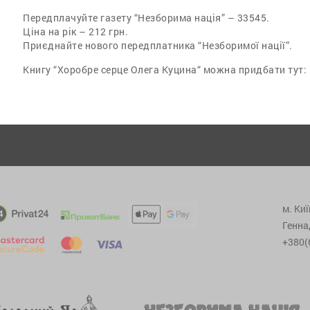
Передплачуйте газету “Незборима нація” – 33545.
Ціна на рік – 212 грн.
Приєднайте нового передплатника “Незборимої нації”.
Книгу “Хоробре серце Олега Куцина“ можна придбати тут: h
м. Киї
Генна
+380(