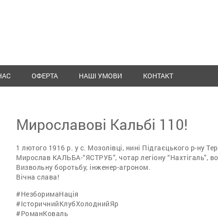
НАС
ОФЕРТА
НАШІ УМОВИ
КОНТАКТ
Мирославові Кальбі 110!
1 лютого 1916 р. у с. Мозолівці, нині Підгаєцького р-ну Те
Мирослав КАЛЬБА-“ЯСТРУБ”, чотар легіону “Нахтігаль”, во
Визвольну боротьбу, інженер-агроном.
Вічна слава!
#НезборимаНація
#ІсторичнийКлубХолоднийЯр
#РоманКоваль