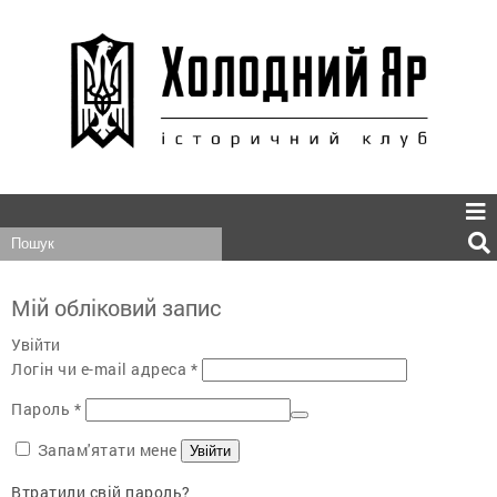
Мій обліковий запис
Увійти
Обов’язкове
Логін чи e-mail адреса
*
Обов’язкове
Пароль
*
Запам'ятати мене
Увійти
Втратили свій пароль?