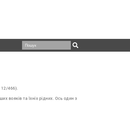
 12/466).
их вояків та їхніх рідних. Ось один з