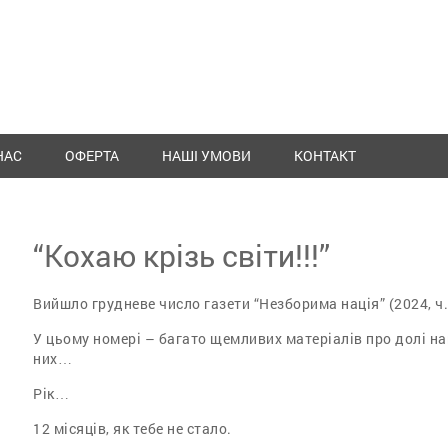
НАС
ОФЕРТА
НАШІ УМОВИ
КОНТАКТ
“Кохаю крізь світи!!!”
Вийшло грудневе число газети “Незборима нація” (2024, ч.
У цьому номері – багато щемливих матеріалів про долі наш
них…
Рік…
12 місяців, як тебе не стало.