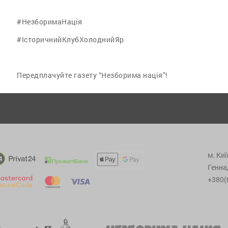
#НезборимаНація
#ІсторичнийКлубХолоднийЯр
Передплачуйте газету “Незборима нація”!
м. Киї
Генна
+380(