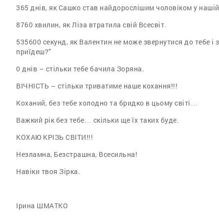
365 днів, як Сашко став найдорослішим чоловіком у нашій
8760 хвилин, як Ліза втратила свій Всесвіт.
535600 секунд, як Валентин не може звернутися до тебе і з
приїдеш?”
0 днів – стільки тебе бачила Зоряна.
ВІЧНІСТЬ – стільки триватиме наше кохання!!!
Коханий, без тебе холодно та бридко в цьому світі…
Важкий рік без тебе… скільки ще їх таких буде.
КОХАЮ КРІЗЬ СВІТИ!!!
Незламна, Безстрашна, Всесильна!
Навіки твоя Зірка.
Ірина ШМАТКО