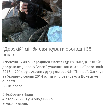
“Дєрзкій” міг би святкувати сьогодні 35
років…
7 жовтня 1990 р. народився Олександр РУСАК-“ДЄРЗКИЙ”,
доброволець полку “Азов”, учасник Національної революції
2013 – 2014 рр., учасник руху ультрас ФК “Дніпро”. Загинув
за Україну у серпні 2014 р. під м. Іловайськом Донецької
області.
Вічна слава!
#НезборимаНація
#ІсторичнийКлубХолоднийЯр
#РоманКоваль