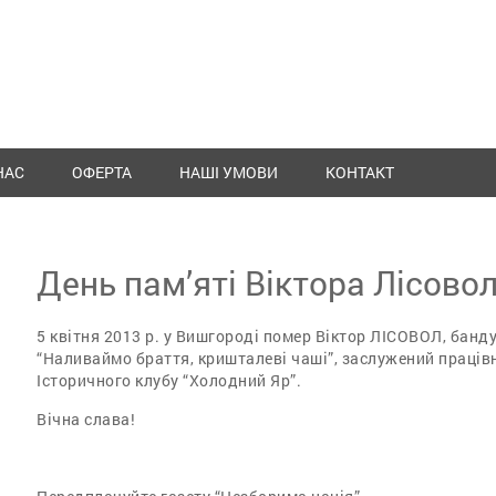
НАС
ОФЕРТА
НАШІ УМОВИ
КОНТАКТ
День пам’яті Віктора Лісово
5 квітня 2013 р. у Вишгороді помер Віктор ЛІСОВОЛ, банду
“Наливаймо браття, кришталеві чаші”, заслужений працівн
Історичного клубу “Холодний Яр”.
Вічна слава!