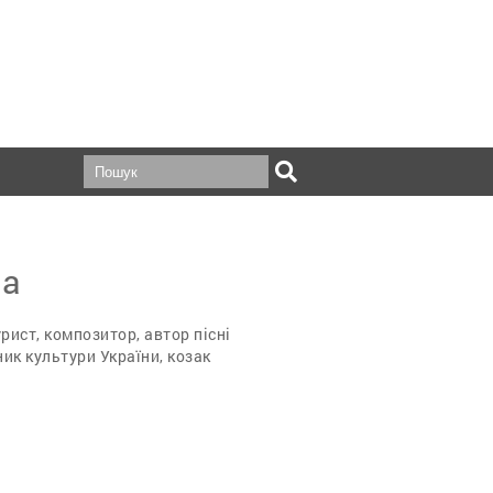
ла
рист, композитор, автор пісні
ик культури України, козак