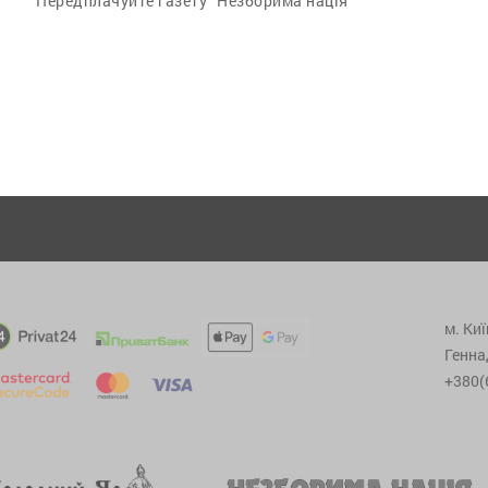
Передплачуйте газету “Незборима нація”
м. Киї
Генна
+380(