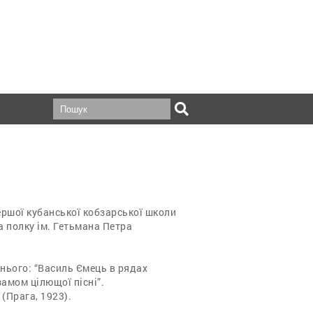
ершої кубанської кобзарської школи
а полку ім. Гетьмана Петра
 нього: “Василь Ємець в рядах
замом цілющої пісні”.
(Прага, 1923).