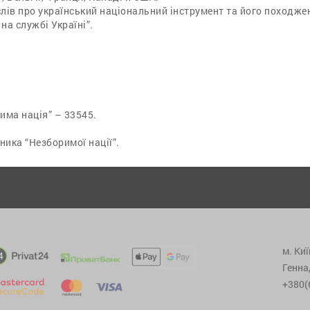
слів про український національний інструмент та його походженн
 на службі Україні”.
има нація” – 33545.
ика “Незборимої нації”.
м. Киї
Генна
+380(