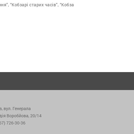
я”, “Кобзарі старих часів”, “Кобза
в, вул. Генерала
дія Воробйова, 20/14
67) 726-30-36