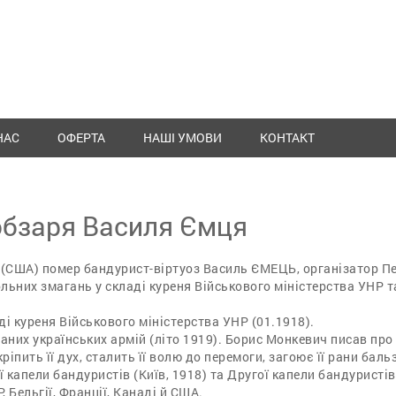
НАС
ОФЕРТА
НАШІ УМОВИ
КОНТАКТ
кобзаря Василя Ємця
сі (США) помер бандурист-віртуоз Василь ЄМЕЦЬ, організатор П
ольних змагань у складі куреня Військового міністерства УНР т
і куреня Військового міністерства УНР (01.1918).
аних українських армій (літо 1919). Борис Монкевич писав про
ріпить її дух, сталить її волю до перемоги, загоює її рани баль
капели бандуристів (Київ, 1918) та Другої капели бандуристів 
, Бельгії, Франції, Канаді й США.