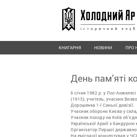
КНИГАРНЯ
НОВИНИ
ПРО 
День пам’яті 
6 січня 1982 р. у Лос-Анжеле
(1913), учитель, учасник Визв
Дорошенка 1-ї Синьої дивізії.
Учасник оборони Києва у склад
Учасник походу на Київ об’єдн
Української Армії з бандурою к
Організатор Першої державної 
На еміграції концертував у ЧСР