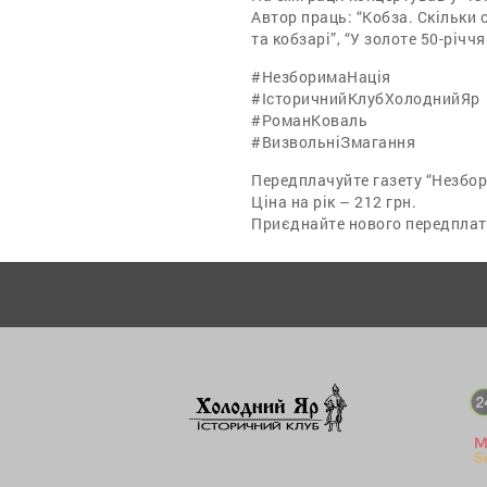
Автор праць: “Кобза. Скільки 
та кобзарі”, “У золоте 50-річчя
#НезборимаНація
#ІсторичнийКлубХолоднийЯр
#РоманКоваль
#ВизвольніЗмагання
Передплачуйте газету “Незбор
Ціна на рік – 212 грн.
Приєднайте нового передплатн