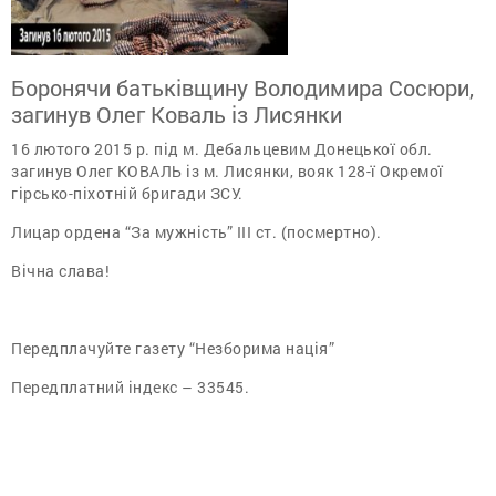
Боронячи батьківщину Володимира Сосюри,
загинув Олег Коваль із Лисянки
16 лютого 2015 р. під м. Дебальцевим Донецької обл.
загинув Олег КОВАЛЬ із м. Лисянки, вояк 128-ї Окремої
гірсько-піхотній бригади ЗСУ.
Лицар ордена “За мужність” III ст. (посмертно).
Вічна слава!
Передплачуйте газету “Незборима нація”
Передплатний індекс – 33545.