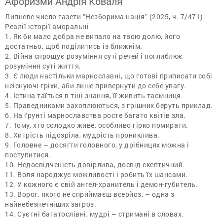
Афоризми Андрія Коваля
Липневе число газети “Незборима нація” (2025, ч. 7/471).
Реалії історії аморальні
1. Як би мало добра не випало на твою долю, його
достатньо, щоб поділитись із ближнім.
2. Війна спрощує розуміння суті речей і поглиблює
розуміння суті життя.
3. Є люди настільки марнославні, що готові приписати собі
неіснуючі гріхи, аби лише привернути до себе увагу.
4. Істина таїться в тіні знання, її живить таємниця.
5. Праведниками захоплюються, з грішних беруть приклад.
6. На ґрунті марнославства росте багато квітів зла.
7. Тому, хто солодко живе, особливо гірко помирати.
8. Хитрість підозріла, мудрість прониклива.
9. Головне – досягти головного, у дрібницях можна і
поступитися.
10. Недосвідченість довірлива, досвід скептичний.
11. Воля народжує можливості і робить їх шансами.
12. У кожного є свій ангел-хранитель і демон-губитель.
13. Ворог, якого не сприймаєш всерйоз, – одна з
найнебезпечніших загроз.
14. Суєтні багатослівні, мудрі – стримані в словах.