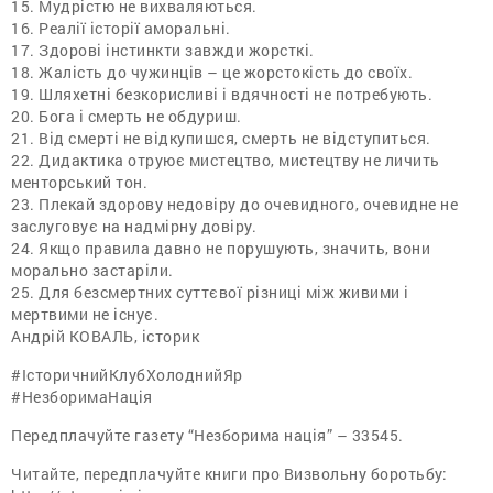
15. Мудрістю не вихваляються.
16. Реалії історії аморальні.
17. Здорові інстинкти завжди жорсткі.
18. Жалість до чужинців – це жорстокість до своїх.
19. Шляхетні безкорисливі і вдячності не потребують.
20. Бога і смерть не обдуриш.
21. Від смерті не відкупишся, смерть не відступиться.
22. Дидактика отруює мистецтво, мистецтву не личить
менторський тон.
23. Плекай здорову недовіру до очевидного, очевидне не
заслуговує на надмірну довіру.
24. Якщо правила давно не порушують, значить, вони
морально застаріли.
25. Для безсмертних суттєвої різниці між живими і
мертвими не існує.
Андрій КОВАЛЬ, історик
#ІсторичнийКлубХолоднийЯр
#НезборимаНація
Передплачуйте газету “Незборима нація” – 33545.
Читайте, передплачуйте книги про Визвольну боротьбу: