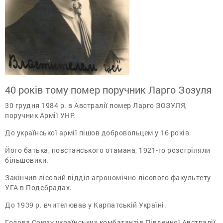
40 років тому помер поручник Ларго Зозуля
30 грудня 1984 р. в Австралії помер Ларго ЗОЗУЛЯ,
поручник Армії УНР.
До української армії пішов добровольцем у 16 років.
Його батька, повстанського отамана, 1921-го розстріляли
більшовики.
Закінчив лісовий відділ агрономічно-лісового факультету
УГА в Подєбрадах.
До 1939 р. вчителював у Карпатській Україні.
Голова Союзу українських комбатантів Південної Австралії.