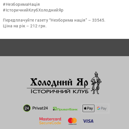
#НезборимаНація
#ІсторичнийКлубХолоднийЯр
Передплачуйте газету “Незборима нація” – 33545.
Ціна на рік – 212 грн.