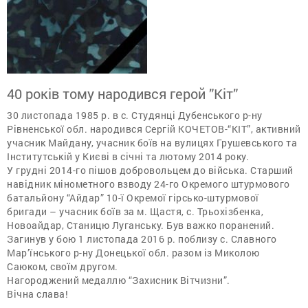
40 років тому народився герой ”Кіт”
30 листопада 1985 р. в с. Студянці Дубенського р-ну
Рівненської обл. народився Сергій КОЧЕТОВ-“КІТ”, активний
учасник Майдану, учасник боїв на вулицях Грушевського та
Інститутській у Києві в січні та лютому 2014 року.
У грудні 2014-го пішов добровольцем до війська. Старший
навідник мінометного взводу 24-го Окремого штурмового
батальйону “Айдар” 10-ї Окремої гірсько-штурмової
бригади – учасник боїв за м. Щастя, с. Трьохізбенка,
Новоайдар, Станицю Луганську. Був важко поранений.
Загинув у бою 1 листопада 2016 р. поблизу с. Славного
Мар’їнського р-ну Донецької обл. разом із Миколою
Саюком, своїм другом.
Нагороджений медаллю “Захисник Вітчизни”.
Вічна слава!