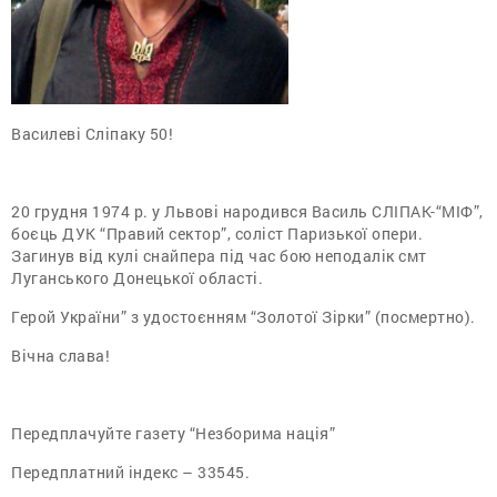
Василеві Сліпаку 50!
20 грудня 1974 р. у Львові народився Василь СЛІПАК-“МІФ”,
боєць ДУК “Правий сектор”, соліст Паризької опери.
Загинув від кулі снайпера під час бою неподалік смт
Луганського Донецької області.
Герой України” з удостоєнням “Золотої Зірки” (посмертно).
Вічна слава!
Передплачуйте газету “Незборима нація”
Передплатний індекс – 33545.