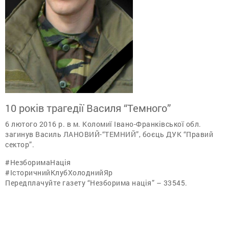
10 років трагедії Василя “Темного”
6 лютого 2016 р. в м. Коломиї Івано-Франківської обл.
загинув Василь ЛАНОВИЙ-“ТЕМНИЙ”, боєць ДУК “Правий
сектор”.
#НезборимаНація
#ІсторичнийКлубХолоднийЯр
Передплачуйте газету “Незборима нація” – 33545.