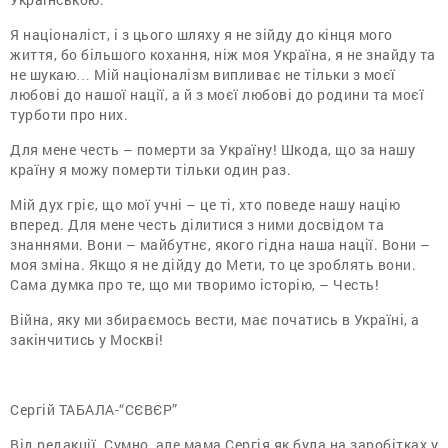
Я націоналіст, і з цього шляху я не зійду до кінця мого
життя, бо більшого кохання, ніж моя Україна, я не знайду та
не шукаю… Мій націоналізм випливає не тільки з моєї
любові до нашої нації, а й з моєї любові до родини та моєї
турботи про них.
Для мене честь – померти за Україну! Шкода, що за нашу
країну я можу померти тiльки один раз.
Мій дух гріє, що мої учні – це ті, хто поведе нашу націю
вперед. Для мене честь ділитися з ними досвідом та
знаннями. Вони – майбутнє, якого гідна наша нації. Вони –
моя зміна. Якщо я не дійду до Мети, то це зроблять вони.
Сама думка про те, що ми творимо історію, – Честь!
Війна, яку ми збираємось вести, має початись в Україні, а
закінчитись у Москві!
Сергій ТАБАЛА-“СЄВЄР”
Від редакції.
Сумно, але мама Сергія як була на заробітках у