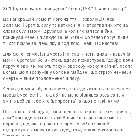
Зі “Щоденника для нащадкiв” бійця ДУК “Правий сектор”
Це найкращий момент мого життя – революція, яка
дала мені братів, силу та натхнення. Я втратив тих, хто на
словах були моїми друзями, а коли почалася війна,
покинули мене. І я дякую за це Богам, бо тепер поруч лише
ті, хто помре за ідею, яку я поділяю, і наш час настав!
Для мене неймовірна честь іти, спати, їсти, дихати поруч із
моїми братами, бо, як хтось вдало пожартував, “добре, коли
поруч люди, які мають таку ж хворобу мозку, як і ти!”. Хвала
Богам, що я зрозумів у боях на Майдані, що страху немає, а
смерть – лише продовження шляху.
Я завжди мріяв бути лицарем, завжди хотів жити по совісті,
моралі, чесності… Так, аби на мене рівнявся весь світ. Я
зміню цей світ, бо хто [це зробить], якщо не такі, як ми!
Потрапив на Майдан, і моя ідейність виросла геометрично,
а мої погляди на світ стали більш консервативними, і я
вирішив, що, як націократ, я просто зобов’язаний
підтримувати мову та культуру, тому почав розмовляти
Українською.