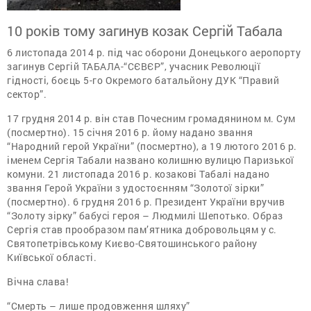
10 років тому загинув козак Сергій Табала
6 листопада 2014 р. під час оборони Донецького аеропорту
загинув Сергій ТАБАЛА-“СЄВЄР”, учасник Революції
гідності, боєць 5-го Окремого батальйону ДУК “Правий
сектор”.
17 грудня 2014 р. він став Почесним громадянином м. Сум
(посмертно). 15 січня 2016 р. йому надано звання
“Народний герой України” (посмертно), а 19 лютого 2016 р.
іменем Сергія Табали названо колишню вулицю Паризької
комуни. 21 листопада 2016 р. козакові Табалі надано
звання Герой України з удостоєнням “Золотої зірки”
(посмертно). 6 грудня 2016 р. Президент України вручив
“Золоту зірку” бабусі героя – Людмилі Шепотько. Образ
Сергія став прообразом пам’ятника добровольцям у с.
Святопетрівському Києво-Святошинського району
Київської області.
Вічна слава!
“Смерть – лише продовження шляху”